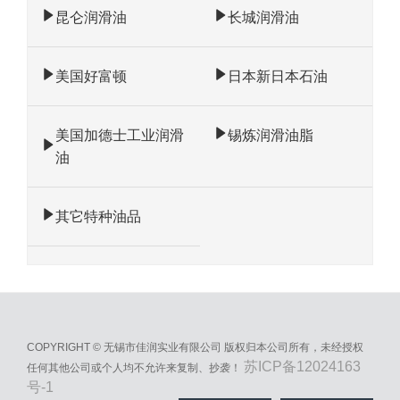
昆仑润滑油
长城润滑油
美国好富顿
日本新日本石油
美国加德士工业润滑
锡炼润滑油脂
油
其它特种油品
COPYRIGHT © 无锡市佳润实业有限公司 版权归本公司所有，未经授权
苏ICP备12024163
任何其他公司或个人均不允许来复制、抄袭！
号-1