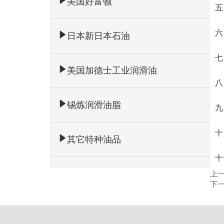
美国好富顿
五
六
日本新日本石油
七
美国加德士工业润滑油
八
锡炼润滑油脂
九
十
其它特种油品
十
上
下