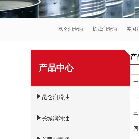
昆仑润滑油
长城润滑油
美国
产
产品中心
一
昆仑润滑油
二
三
长城润滑油
四