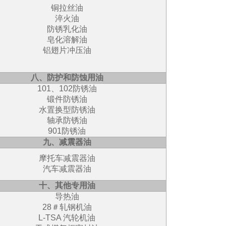
铜拉丝油
淬火油
防锈乳化油
皂化溶解油
铝翅片冲压油
八、防护和防蚀用油
101、102防锈油
锻件防锈油
水置换型防锈油
轴承防锈油
901防锈油
九、减震器油
摩托车减震器油
汽车减震器油
十、其他专用油
导热油
28＃轧钢机油
L-TSA 汽轮机油