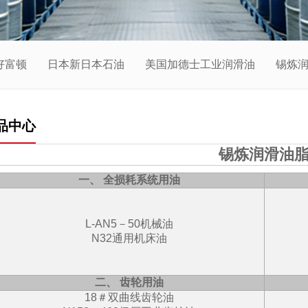
好富顿
日本新日本石油
美国加德士工业润滑油
锡炼
品中心
锡炼润滑油
一、 全损耗系统用油
L-AN5－50机械油
N32通用机床油
二、 齿轮用油
18＃双曲线齿轮油